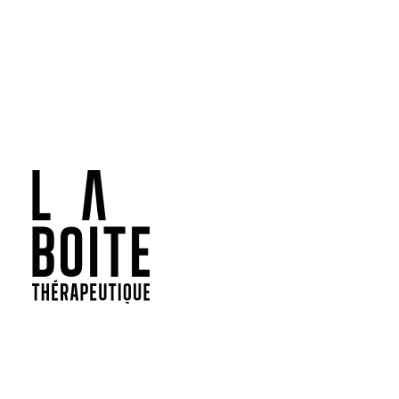
30/3/2021
Pun
phy
ave