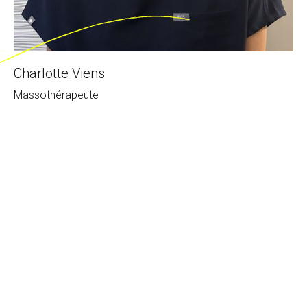
Charlotte Viens
Massothérapeute
J’ai commencé mes études supérieures à la faculté de
médecine de Besançon en
France puis en école de sage-femme pendant 4 ans. Ces
études et les stages que
j’y ai effectués ont été pour moi une expérience humaine
enrichissante et valorisante
mais le travail en hôpital ne me convenait pas. J’ai donc
décidé de tenter ma chance