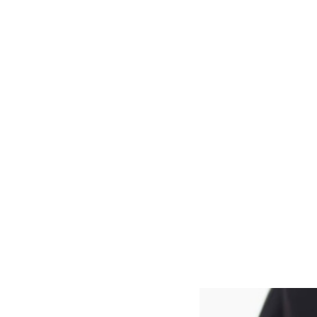
accompagnée. Au
mieux-être opti
Membre du résea
*** Acceptée par
RE