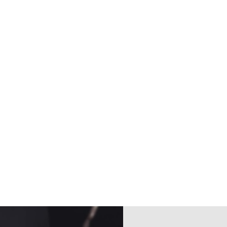
 plaisir de vous rencontrer et de vous soutenir sur vot
mal.
u des massothérapeutes professionnels du Québec
 toutes les compagnies d'assurances pour Massothérapie-Ki
TOUR