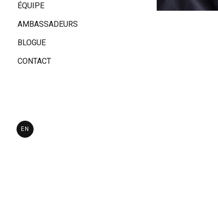
ÉQUIPE
AMBASSADEURS
BLOGUE
CONTACT
Passionnée par 
formation en ma
traitement de l’
Curieuse et tou
psychologie et l
EN
métaphysique. 
humain dans tou
Aujourd’hui, j’
adaptés aux bes
fluidité du corp
J’ai à cœur de 