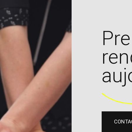
Pre
ren
auj
CONTA