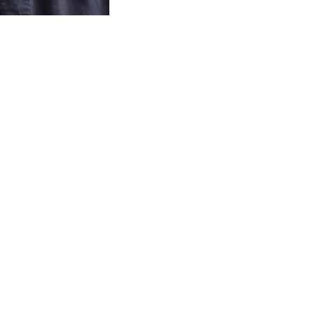
la santé globale et le mieux-être, je cumule plus de 170
ssothérapie, en kinésithérapie, ainsi qu’une spécialisati
épaule.
jours motivée à approfondir mes connaissances, j’ai égal
a stratégie d’affaires à l’UQAM, en plus de détenir une M
Ces connaissances variées renforcent ma capacité à ac
te sa richesse et sa complexité.
intègre l’ensemble de ces approches pour offrir des soins
oins de chacun. Mon objectif : améliorer le bien-être phy
s pour permettre de réaliser ses activités quotidiennes e
créer un espace où chaque personne se sent accueillie, 