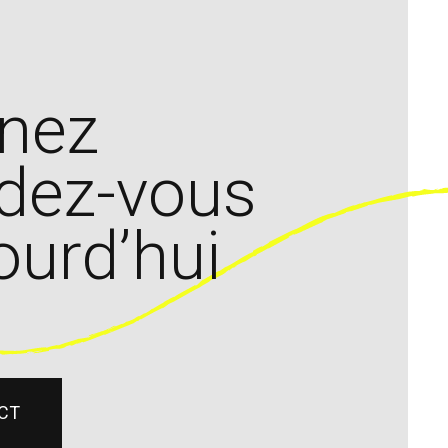
nez
dez-vous
ourd’hui
CT